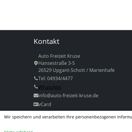
Kontakt
Auto Freizeit Kruse
Hansestraße 3-5
26529 Upgant-Schott / Marienhafe
Tel: 04934/4477
WhatsApp
info
@auto-freizeit-kruse.de
vCard
Wir speichern und verarbeiten Ihre personenbezogenen Informa