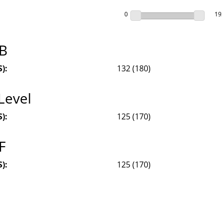
0
19
SB
):
132
(
180
)
Level
):
125
(
170
)
F
):
125
(
170
)