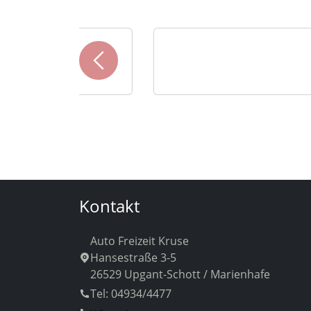
Kontakt
Auto Freizeit Kruse
Hansestraße 3-5
26529 Upgant-Schott / Marienhafe
Tel: 04934/4477